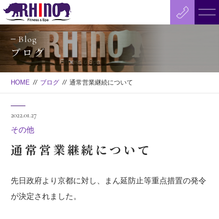
Blog
ブログ
HOME
//
ブログ
//
通常営業継続について
2022.01.27
その他
通常営業継続について
先日政府より京都に対し、まん延防止等重点措置の発令
が決定されました。