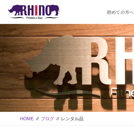
初めての方へ
HOME
//
ブログ
//
レンタル品